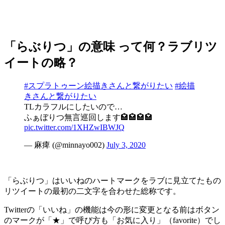
「らぶりつ」の意味 って何？ラブリツ
イートの略？
#スプラトゥーン絵描きさんと繋がりたい
#絵描
きさんと繋がりたい
TLカラフルにしたいので…
ふぁぼりつ無言巡回します🏩🏩🏩🏩
pic.twitter.com/1XHZwIBWJQ
— 麻痺 (@minnayo002)
July 3, 2020
「らぶりつ」はいいねのハートマークをラブに見立てたもの
リツイートの最初の二文字を合わせた総称です。
Twitterの「いいね」の機能は今の形に変更となる前はボタン
のマークが「★」で呼び方も「お気に入り」（favorite）でし