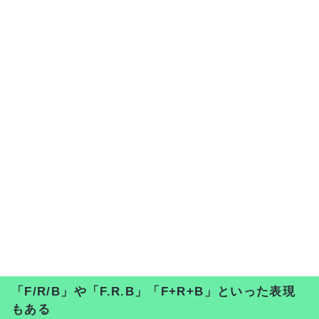
「F/R/B」や「F.R.B」「F+R+B」といった表現
もある