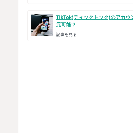
TikTok(ティックトック)のア
元可能？
記事を見る