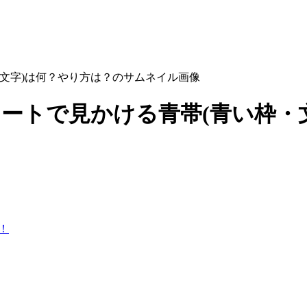
像ツイートで見かける青帯(青い枠
！