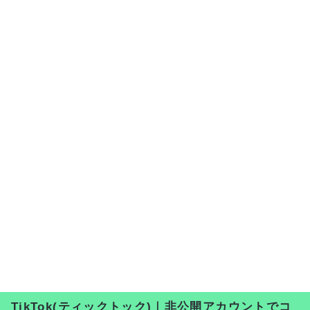
TikTok(ティックトック)｜非公開アカウントでコ