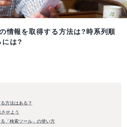
最新の情報を取得する方法は?時系列順
るには?
得する方法はある？
示させよう
得する「検索ツール」の使い方