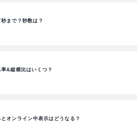
は何秒まで？秒数は？
の比率&縦横比はいくつ？
るとオンライン中表示はどうなる？